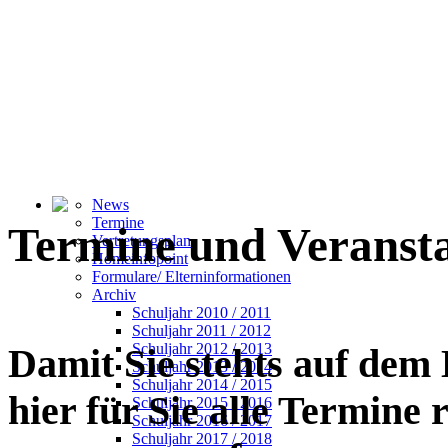
News
Termine
Termine und Veranst
Vertretungsplan
Homeinfopoint
Formulare/ Elterninformationen
Archiv
Schuljahr 2010 / 2011
Schuljahr 2011 / 2012
Schuljahr 2012 / 2013
Damit Sie stehts auf dem
Schuljahr 2013 / 2014
Schuljahr 2014 / 2015
hier für Sie alle Termine
Schuljahr 2015 / 2016
Schuljahr 2016 / 2017
Schuljahr 2017 / 2018