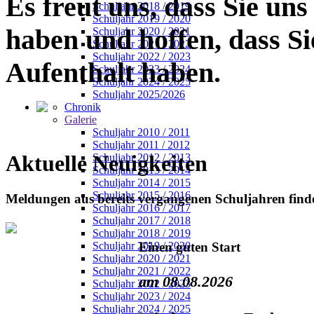
Es freut uns, dass Sie un
Schuljahr 2018 / 2019
Schuljahr 2019 / 2020
haben und hoffen, dass S
Schuljahr 2020 / 2021
Schuljahr 2021 / 2022
Schuljahr 2022 / 2023
Aufenthalt haben.
Schuljahr 2023 / 2024
Schuljahr 2024 / 2025
Schuljahr 2025/2026
Chronik
Galerie
Schuljahr 2010 / 2011
Schuljahr 2011 / 2012
Aktuelle Neuigkeiten
Schuljahr 2012 / 2013
Schuljahr 2013 / 2014
Schuljahr 2014 / 2015
Schuljahr 2015 / 2016
Meldungen aus bereits vergangenen Schuljahren finde
Schuljahr 2016 / 2017
Schuljahr 2017 / 2018
Schuljahr 2018 / 2019
Einen guten Start
Schuljahr 2019 / 2020
Schuljahr 2020 / 2021
Schuljahr 2021 / 2022
am 08.08.2026
Schuljahr 2022 / 2023
Schuljahr 2023 / 2024
Schuljahr 2024 / 2025