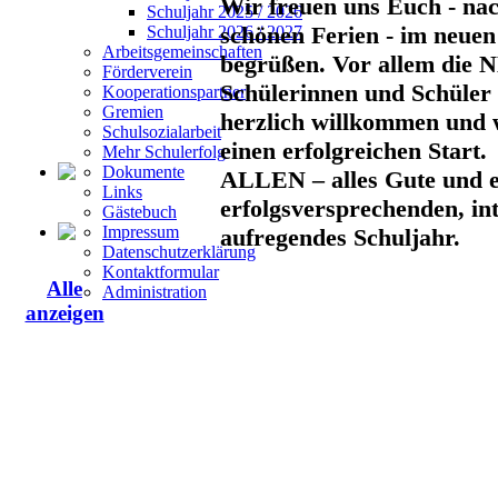
Wir freuen uns Euch - nac
Schuljahr 2025 / 2026
schönen Ferien - im neuen
Schuljahr 2026 / 2027
Arbeitsgemeinschaften
begrüßen. Vor allem die
Förderverein
Schülerinnen und Schüler 
Kooperationspartner
Gremien
herzlich willkommen und
Schulsozialarbeit
einen erfolgreichen Start.
Mehr Schulerfolg
Dokumente
ALLEN – alles Gute und e
Links
erfolgsversprechenden, in
Gästebuch
Impressum
aufregendes Schuljahr.
Datenschutzerklärung
Kontaktformular
Alle
Administration
anzeigen