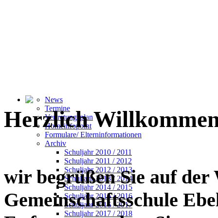
News
Termine
Herzlich Willkommen
Vertretungsplan
Homeinfopoint
Formulare/ Elterninformationen
Archiv
Schuljahr 2010 / 2011
Schuljahr 2011 / 2012
Schuljahr 2012 / 2013
wir begrüßen Sie auf der
Schuljahr 2013 / 2014
Schuljahr 2014 / 2015
Gemeinschaftsschule Ebe
Schuljahr 2015 / 2016
Schuljahr 2016 / 2017
Schuljahr 2017 / 2018