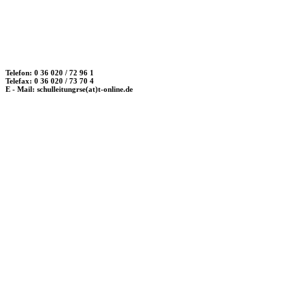
Telefon: 0 36 020 / 72 96 1
Telefax: 0 36 020 / 73 70 4
E - Mail: schulleitungrse(at)t-online.de